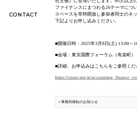
社主催）に登壇いたします。80人以上
ファイナンスにまつわる20テーマにつ
スペースを常時開放し参加者同士のネ
CONTACT
弁護士採用
内部通報
下記よりお申し込みください。
司法修習生(予
■開催日時：2025年3月8日(土) 13:00～18:30
定者)
■会場：東京国際フォーラム（有楽町） 
インターン
■詳細、お申込みはこちらをご参照くだ
https://cpass-net.jp/accounting_finance_c
スタッフ採用
インターン・
« 事務所移転のお知らせ
エクスターン
の声