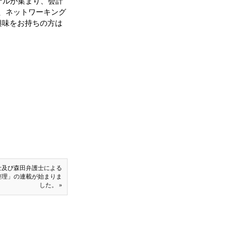
ナルが集まり、会計
は、ネットワーキング
興味をお持ちの方は
士及び森田弁護士による
整理」の連載が始まりま
した。 »