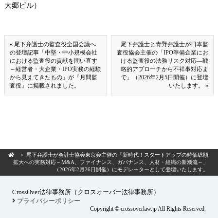
大郷ビル）
« 尾下弁護士の監査役全国会議へ
尾下弁護士と青野弁護士が日本監
の登壇記事「中堅・中小規模会社
査役協会主催の「IPO準備企業にお
における監査役の貢献を問い直す
ける監査役の法務リスク対応―戦
～経営者・大企業・IPO実務の経験
略的アプローチから不祥事対応ま
から見えてきたもの」が『月間監
で」（2026年2月5日開催）に登壇
査役』に掲載されました。
いたします。 »
> 尾下弁護士が会計士協会東京会主催の「新時代！スタートアップの時価総額
拡大への実務対応～M&A、ファイナンス、ガバナンス、人材・組織の新潮流～」
（2026年2月26日開催）にモデレーターとして登壇いたします。
CrossOver法律事務所（クロスオーバー法律事務所）
プライバシーポリシー
Copyright © crossoverlaw.jp All Rights Reserved.