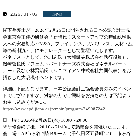
2026 / 01 / 05
News
尾下弁護士が、2026年2月26日に開催される日本公認会計士協
会東京会主催の研修会「新時代！スタートアップの時価総額拡
大への実務対応～M&A、ファイナンス、ガバナンス、人材・組
織の新潮流～」にモデレーターとして登壇いたします。
パネリストとして、池川忍氏（大和証券株式会社執行役員）、
磯崎哲也氏（フェムトパートナーズ株式会社ゼネラルパート
ナー）及び小林賢治氏（シニフィアン株式会社共同代表）をお
招きした大規模イベントです。
詳細は下記となります。日本公認会計士協会会員のみのイベン
トでございますが、対象の方でご興味をお持ちの方は下記より
お申し込みください。
https://www.cpd.jicpa.or.jp/main/program/349087242
日 時：2026年2月26日(木) 18:00～20:00
※研修会終了後、20:10～21:40にて懇親会を開催いたします。
会 場：AP市ヶ谷 7階 Bルーム（千代田区五番町1-10 市ヶ谷