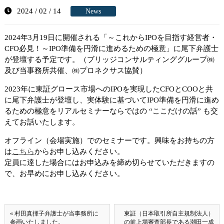
2024 / 02 / 14
News
2024年3月19日に開催される「～これからIPOを目指す経営者・
CFO必見！～IPO準備を円滑に進めるための極意」に尾下弁護士
が登壇する予定です。（ブリッジコンサルティンググループ㈱
及び当事務所共催、㈱プロネクサス協賛）
2023年に東証グロース市場へのIPOを実現したCFOとCOOと共
に尾下弁護士が登壇し、実体験に基づいてIPO準備を円滑に進め
るための極意をリアルセミナーならではの “ここだけの話” も交
えてお話いたします。
オフライン（会場実施）でのセミナーです。興味をお持ちの方
は
こちら
からお申し込みください。
定員に達した場合にはお申込みを締め切らせていただきますの
で、お早めにお申し込みください。
« 村田真揮子弁護士が当事務所に
東証（日本取引所自主規制法人）
参画いたしました。
の前上場審査部長である潮田一成