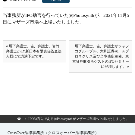
当事務所がIPO助言を行っていた㈱Photosynthが、2021年11月5
日にマザーズ市場へ上場いたしました。
« 尾下弁護士、吉川弁護士、岩竹
尾下弁護士、吉川弁護士がジャフ
弁護士がEY新日本有限責任監査法
コグループ㈱、大和証券㈱、㈱プ
人様にて講演予定です。
ロネクサス及び当事務所主催、東
京証券取引所ゲストのIPOセミナー
に登壇します。 »
> IPO助言先である㈱Photosynthがマザーズ市場へ上場いたしました。
CrossOver法律事務所（クロスオーバー法律事務所）