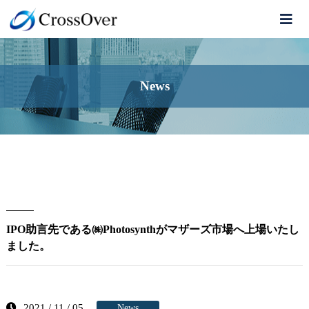
News
IPO助言先である㈱Photosynthがマザーズ市場へ上場いたし
ました。
2021 / 11 / 05
News