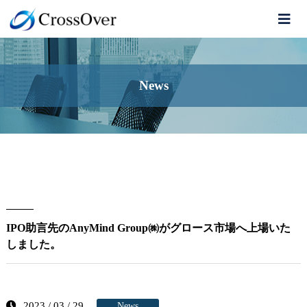
News
IPO助言先のAnyMind Group㈱がグロース市場へ上場いた
しました。
2023 / 03 / 29
News