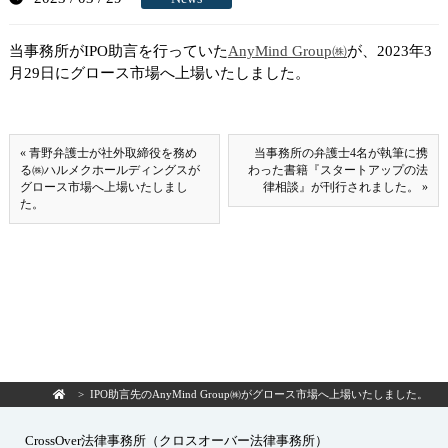
当事務所がIPO助言を行っていた
AnyMind Group㈱
が、2023年3
月29日にグロース市場へ上場いたしました。
« 青野弁護士が社外取締役を務め
当事務所の弁護士4名が執筆に携
る㈱ハルメクホールディングスが
わった書籍『スタートアップの法
グロース市場へ上場いたしまし
律相談』が刊行されました。 »
た。
> IPO助言先のAnyMind Group㈱がグロース市場へ上場いたしました。
CrossOver法律事務所（クロスオーバー法律事務所）