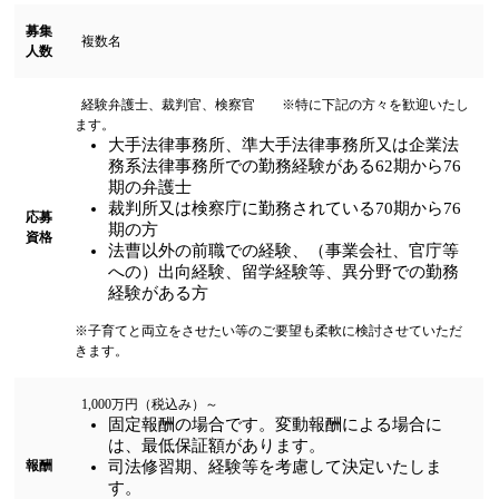
募集
複数名
人数
経験弁護士、裁判官、検察官 ※特に下記の方々を歓迎いたし
ます。
大手法律事務所、準大手法律事務所又は企業法
務系法律事務所での勤務経験がある62期から76
期の弁護士
裁判所又は検察庁に勤務されている70期から76
応募
期の方
資格
法曹以外の前職での経験、
（事業会社、官庁等
への）出向経験
、留学経験等、異分野での勤務
経験がある方
※子育てと両立をさせたい等のご要望も柔軟に検討させていただ
きます。
1,000万円（税込み）～
固定報酬の場合です。変動報酬による場合に
は、最低保証額があります。
報酬
司法修習期、経験等を考慮して決定いたしま
す。