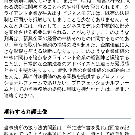
日夜研鑽に励んでいます。 また一つには、経営の中枢に関
わる決断に関与することへのやり甲斐が挙げられます。ク
ライアント企業が生み出すビジネスモデルは、既存の法規
制と正面から抵触してしまうことも少なくありません。そ
んなときには、時として、ビジネスモデルの中核的な部分
を変化させる必要に迫られることがあります。このような
判断は、新興企業の経営の中核そのものに関するものであ
り、単なる取引や契約の損得の域を超えた、企業価値に大
きな影響を与える決断になります。このような企業価値の
中核に関わる論点をクライアント企業の経営陣と議論する
ことは、日常的な企業法務のアドバイスとは違った緊張感
とやり甲斐があります。 新興企業の企業価値の永続的向上
を支え、真に付加価値のある業務を提供するプロフェッ
ショナルファームでありたい。プロフェッショナルファー
ムとしての当事務所の姿勢に興味を持たれた方は、是非ご
連絡ください。
期待する弁護士像
当事務所の扱う法的問題は、単に法律書を見れば回答が記
載されているような事項にとどまらず、時として経営判断