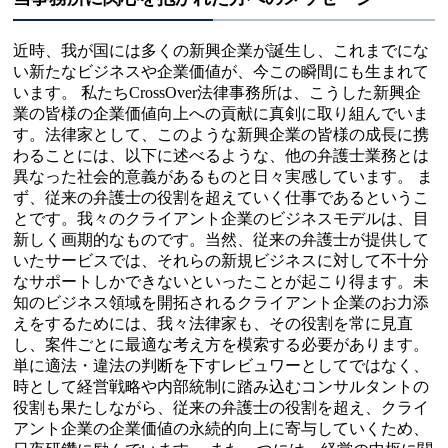
近時、我が国には多くの新興企業が誕生し、これまでにな
い新たなビジネスや企業価値が、今この瞬間にも生まれて
います。 私たちCrossOver法律事務所は、こうした新興企
業の皆様の企業価値向上への貢献に真剣に取り組んでいま
す。法律家として、このような新興企業の皆様の成長に携
わることには、以下に述べるような、他の弁護士業務とは
異なった社会的意義があるものと日々実感しています。 ま
ず、従来の弁護士の役割を超えていく仕事であるというこ
とです。我々のクライアント企業のビジネスモデルは、目
新しく画期的なものです。当然、従来の弁護士が提供して
いたサービスでは、それらの新規ビジネスに対して不十分
なサポートしかできないといったことが起こり得ます。未
知のビジネス領域を開拓されるクライアント企業のお力添
えをするためには、我々法律家も、その役割を常に見直
し、案件ごとに最適な考え方を模索する必要があります。
単に適法・違法の判断を下すレビュワーとしてではなく、
時として経営戦略や内部統制に踏み込むコンサルタントの
役割も果たしながら、従来の弁護士の役割を超え、クライ
アント企業の企業価値の永続的向上に寄与していくため、